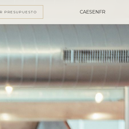
CA
ES
EN
FR
AR PRESUPUESTO